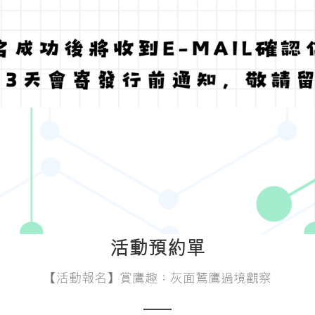
活動預約單
【活動報名】賞鷹趣：灰面鵟鷹過境觀察