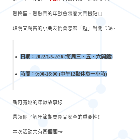
愛搗蛋、愛熱鬧的年獸會怎麼大鬧鐵砧山
聰明又厲害的小朋友們會怎麼「麵」對關卡呢~
日期：
2022/1/5-2/26 (
每周三、五、六開館
)
時間：
9:00-16:00 (
中午
12
點休息一小時
)
新奇有趣的年獸故事線
帶領你了解年節期間食品安全的重要性
!!
本次活動共有
四個關卡