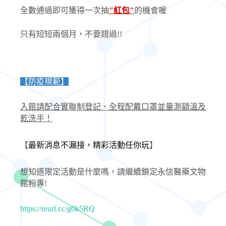
全數通過即可獲得一次抽
"紅包"
的機會喔
只有短短兩個月，不要錯過!!
【防疫規範】
入館請配合實聯制登記、全程配戴口罩並量測額溫及
乾洗手！
【
最新消息不漏接，精彩活動任你玩
】
想知道限定活動是什麼嗎，請繼續鎖定永信醫藥文物
館粉專
!
https://reurl.cc/g0k5RQ