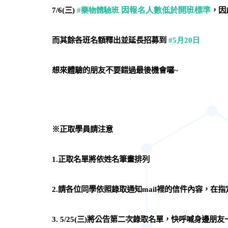
7/6(
三
)
#
藥物體驗班
因報名人數低於開班標準
，因
而其餘各班名額釋出並延長招募到
#5
月20
日
想來體驗的朋友不要錯過最後機會囉~
※正取學員請注意
1.
正取名單將依姓名筆畫排列
2.
請各位同學依照錄取通知
mail
裡的信件內容，在指
3. 5/25(
三
)
將公告第二次錄取名單，快呼喊身邊朋友一起