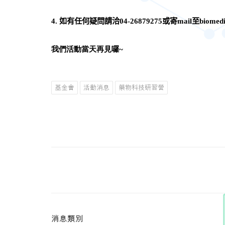
4.
如有任何疑問請洽
04-26879275
或寄
mail
至
biomed
我們活動當天再見囉~
基金會
活動消息
藥物科技研習營
消息類別