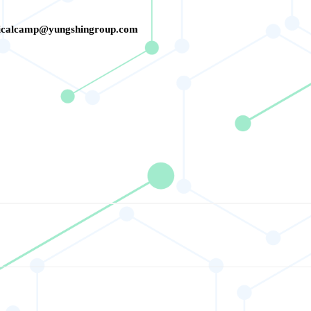
icalcamp@yungshingroup.com