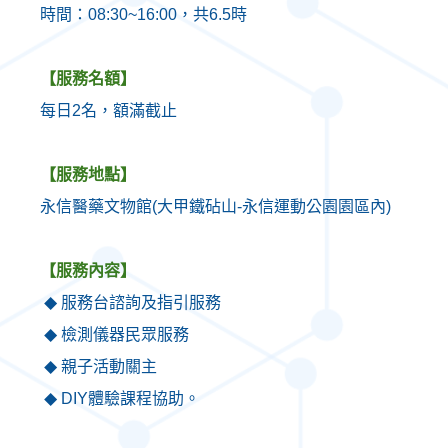
時間：
08:30~16:00
，共
6.5
時
【服務名額】
每日
2
名，額滿截止
【服務地點】
永信醫藥文物館
(
大甲鐵砧山
-
永信運動公園園區內
)
【服務內容】
服務台諮詢及指引服務
◆
檢測儀器民眾服務
◆
親子活動關主
◆
DIY
體驗課程協助。
◆